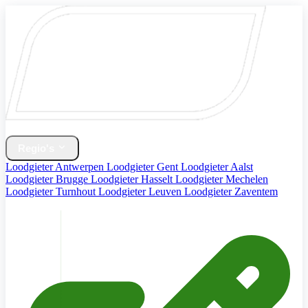
Home
Verwarming & CV Ketel
Regio's
Loodgieter Antwerpen
Loodgieter Gent
Loodgieter Aalst
Loodgieter Brugge
Loodgieter Hasselt
Loodgieter Mechelen
Loodgieter Turnhout
Loodgieter Leuven
Loodgieter Zaventem
Diensten
Contact