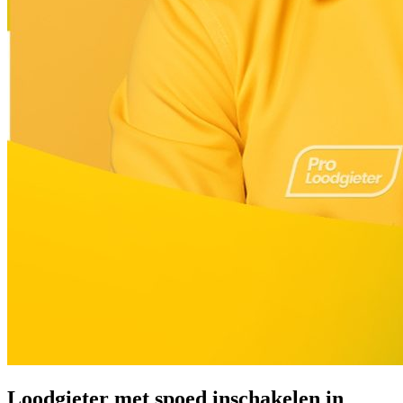
Loodgieter met spoed inschakelen in