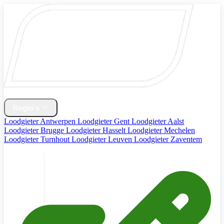
Home
Verwarming & CV Ketel
Regio's
Loodgieter Antwerpen
Loodgieter Gent
Loodgieter Aalst
Loodgieter Brugge
Loodgieter Hasselt
Loodgieter Mechelen
Loodgieter Turnhout
Loodgieter Leuven
Loodgieter Zaventem
Diensten
Contact