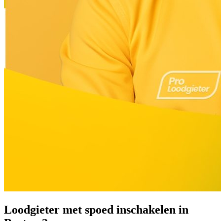
Loodgieter met spoed inschakelen in