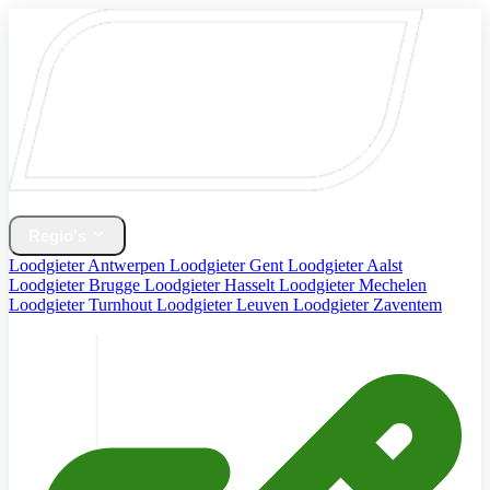
Home
Verwarming & CV Ketel
Regio's
Loodgieter Antwerpen
Loodgieter Gent
Loodgieter Aalst
Loodgieter Brugge
Loodgieter Hasselt
Loodgieter Mechelen
Loodgieter Turnhout
Loodgieter Leuven
Loodgieter Zaventem
Diensten
Contact