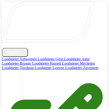
Home
Verwarming & CV Ketel
Regio's
Loodgieter Antwerpen
Loodgieter Gent
Loodgieter Aalst
Loodgieter Brugge
Loodgieter Hasselt
Loodgieter Mechelen
Loodgieter Turnhout
Loodgieter Leuven
Loodgieter Zaventem
Diensten
Contact