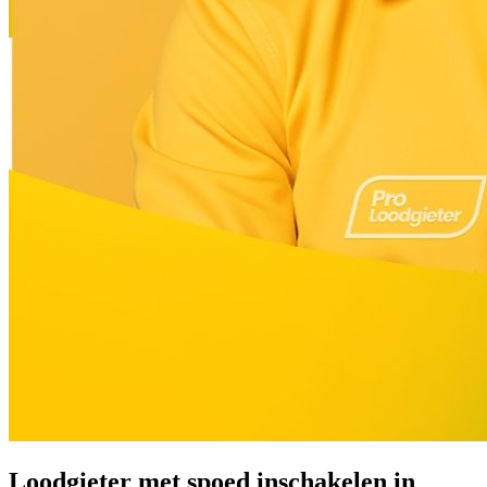
Loodgieter met spoed inschakelen in