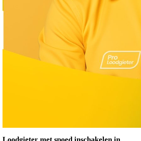
Loodgieter met spoed inschakelen in