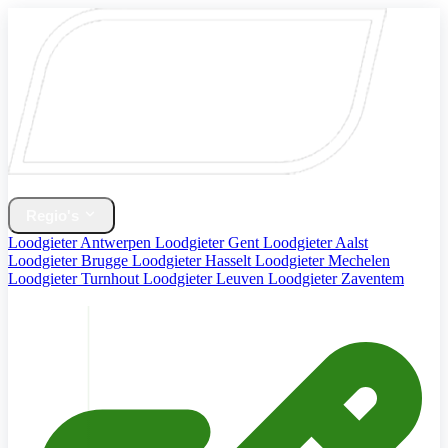
Home
Verwarming & CV Ketel
Regio's
Loodgieter Antwerpen
Loodgieter Gent
Loodgieter Aalst
Loodgieter Brugge
Loodgieter Hasselt
Loodgieter Mechelen
Loodgieter Turnhout
Loodgieter Leuven
Loodgieter Zaventem
Diensten
Contact